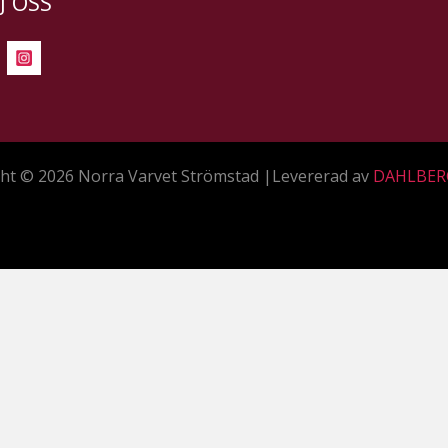
J OSS
ht © 2026 Norra Varvet Strömstad |Levererad av
DAHLBER