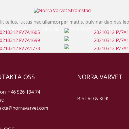
it tellus, luctus nec ullamcorper mattis, pulvinar dapibus leo
NORRA VARVET – STRÖMSTAD
VÅRA MENYER
AKTUELLT
NTAKTA OSS
NORRA VARVET
on: +46 526 134 74
BISTRO & KÖK
t:
akta@norravarvet.com