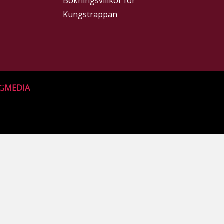
Bokningsvillkor för
Kungstrappan
G
MEDIA