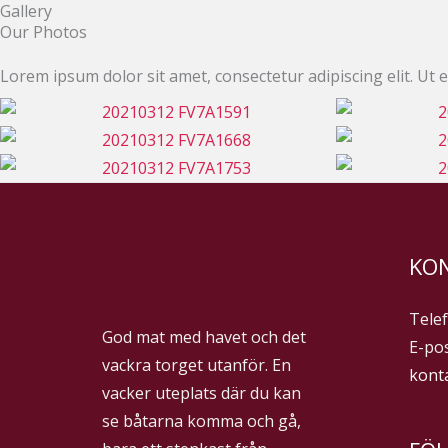
Gallery
Hoppa
Our Photos
till
innehåll
Lorem ipsum dolor sit amet, consectetur adipiscing elit. Ut el
KO
Telef
God mat med havet och det
E-pos
vackra torget utanför. En
kont
vacker uteplats där du kan
se båtarna komma och gå,