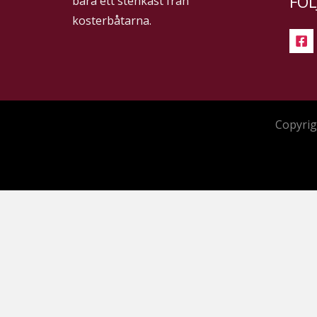
FÖL
bara ett stenkast från
kosterbåtarna.
Copyrig