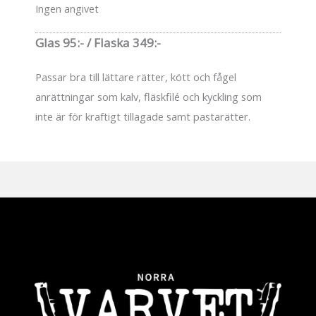
Ingen angivet
Glas 95:- / Flaska 349:-
Passar bra till lättare rätter, kött och fågel
anrättningar som kalv, fläskfilé och kyckling som
inte är för kraftigt tillagade samt pastarätter.