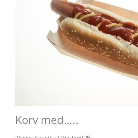
Korv med…..
Wiener eller grillad Med bröd
29:-