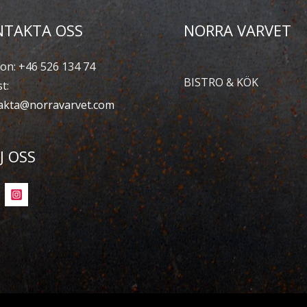
NTAKTA OSS
NORRA VARVET
on: +46 526 134 74
BISTRO & KÖK
t:
akta@norravarvet.com
J OSS