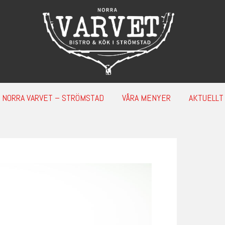
NORRA VARVET – STRÖMSTAD
VÅRA MENYER
AKTUELLT