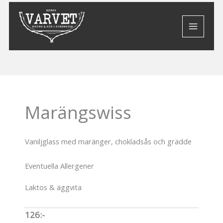
Hoppa
till
innehåll
Marängswiss
Vaniljglass med maränger, chokladsås och grädde
Eventuella Allergener
Laktos & äggvita
126:-